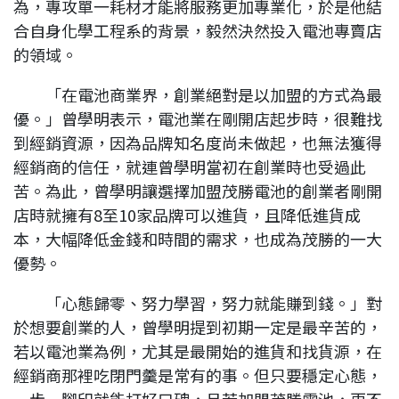
為，專攻單一耗材才能將服務更加專業化，於是他結
合自身化學工程系的背景，毅然決然投入電池專賣店
的領域。
「在電池商業界，創業絕對是以加盟的方式為最
優。」曾學明表示，電池業在剛開店起步時，很難找
到經銷資源，因為品牌知名度尚未做起，也無法獲得
經銷商的信任，就連曾學明當初在創業時也受過此
苦。為此，曾學明讓選擇加盟茂勝電池的創業者剛開
店時就擁有8至10家品牌可以進貨，且降低進貨成
本，大幅降低金錢和時間的需求，也成為茂勝的一大
優勢。
「心態歸零、努力學習，努力就能賺到錢。」對
於想要創業的人，曾學明提到初期一定是最辛苦的，
若以電池業為例，尤其是最開始的進貨和找貨源，在
經銷商那裡吃閉門羹是常有的事。但只要穩定心態，