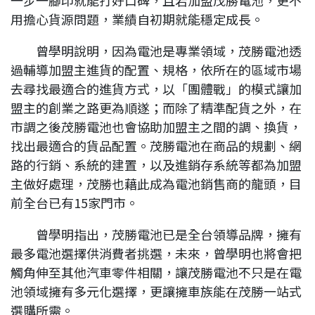
一步一腳印就能打好口碑，且若加盟茂勝電池，更不
用擔心貨源問題，業績自初期就能穩定成長。
曾學明說明，因為電池是專業領域，茂勝電池透
過輔導加盟主進貨的配置、規格，依所在的區域市場
去尋找最適合的進貨方式，以「團體戰」的模式讓加
盟主的創業之路更為順遂；而除了精準配貨之外，在
市調之後茂勝電池也會協助加盟主之間的調、換貨，
找出最適合的貨品配置。茂勝電池在商品的規劃、網
路的行銷、系統的建置，以及進銷存系統等都為加盟
主做好處理，茂勝也藉此成為電池銷售商的龍頭，目
前全台已有15家門市。
曾學明指出，茂勝電池已是全台領導品牌，擁有
最多電池選擇供消費者挑選，未來，曾學明也將會把
觸角伸至其他汽車零件相關，讓茂勝電池不只是在電
池領域擁有多元化選擇，更讓擁車族能在茂勝一站式
選購所需。