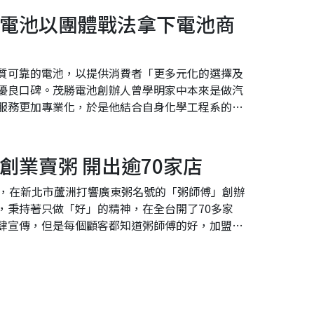
電池以團體戰法拿下電池商
質可靠的電池，以提供消費者「更多元化的選擇及
優良口碑。茂勝電池創辦人曾學明家中本來是做汽
服務更加專業化，於是他結合自身化學工程系的背
池商業界，創業...
創業賣粥 開出逾70家店
前，在新北市蘆洲打響廣東粥名號的「粥師傅」創辦
，秉持著只做「好」的精神，在全台開了70多家
肆宣傳，但是每個顧客都知道粥師傅的好，加盟主
好口碑。許老...