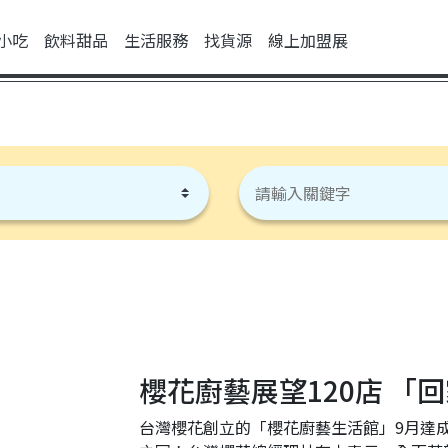
小吃
飲料甜品
生活服務
找貨源
線上加盟展
櫻花廚藝展望120店 「
台灣櫻花創立的「櫻花廚藝生活館」9月達