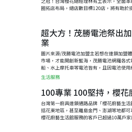
之冠！台灣櫻花總經理林有土表示，全面革
圈拓店布局，總店數目標120店，將有助於
林有土表示，櫻花整體廚房隨著店數持續擴..
超大方！茂勝電池祭出加
業
圖片來源/茂勝電池加盟主若想在連鎖加盟
市場，才能開創新藍海，茂勝電池網羅各式
船、水上摩托車等電池皆有，且因電池使用
品，市場成長相對穩定，可謂創業加盟新興行
生活服務
100專業 100堅持，櫻
台灣第一廚具連鎖通路品牌「櫻花廚藝生活
括花東地區，甚至離島金門、澎湖等地都可
櫻花廚藝生活館服務的客戶已超過10萬戶
牌的傳奇！ 二十年如一日貼心服務與品...