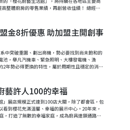
新的「櫻花廚藝生活館」，將持續在各地區主要商
提高整體廚房的零售業績，再創營收佳績！ 總經理
.
盟金8折優惠 助加盟主開創事
體系中突破重圍、劃出商機，勢必要找到尚未飽和的
電池，舉凡汽機車、緊急照明、大樓發電機、漁
約2年勢必得更換的特性，屬於周期性且穩定的消耗
業。老闆曾學...
花廚藝許人100的幸福
館」展店規模正式達到100店大關，除了都會區，包
以看到櫻花充滿溫馨、幸福的展示中心。20年來，
家庭，打造了無數的幸福家庭，成為廚具連鎖通路品