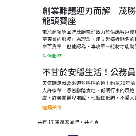
創業難題迎刃而解 茂勝
龍頭寶座
電池商領導品牌茂勝電池致力於供應客戶優
更專業的服務」為理念，建立起遠近馳名的
車百貨業，但他認為，專攻單一耗材才能將
景，毅然決然投入電池專賣店的領域。「在電
生活服務
不甘於安穩生活！公務員
天氣轉涼就要來碗熱呼呼的粥！約莫20年
人許家華，憑著腳踏實地、低調行事的風格
店，許老闆謙卑地說，他個性低調，不愛大
也都知道他是實實在在做生意，就這樣闖出了
連鎖美食
共有 17 筆贏家品牌，共 4 頁