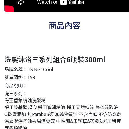
商品內容
洗髮沐浴三系列組合6瓶裝300ml
品牌名稱：JS Net Cool
參考價格：199
商品說明：
洗三系列：
海王香氛精油洗髮精
採用胺基酸起泡 採用澳洲精油 採用天然植淬 綠茶淬取液
O矽靈添加 無Paraben類 無礦物質油 不含皂鹼 不含防腐劑
深層潔淨控油去屑涼爽感 中性調&馬鞭草&茶樹&尤加利等
等多項精油