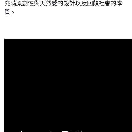
充滿原創性與天然感的設計以及回饋社會的本
質。