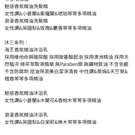
魅惑香氛精油洗髮精
女性調&小蒼蘭&紫羅蘭&琥珀等等多項精油
浪漫香氛精油洗髮精
女性調&英國梨&玫瑰&麝香等等多項精油
沐三系列：
海王香氛精油沐浴乳
採用維他命與玻尿酸 採用胺基酸起泡 採用澳洲精油 採用天
然植淬 綠茶萃取液精華 無Paraben類 無礦物質油 不含皂鹼
不含防腐劑 控油保濕美白潔淨清爽 中性調&萊姆&天竺葵&
檀香等等多項精油
魅惑香氛精油沐浴乳
女性調&小蒼蘭&木蘭花&香柏木等等多項精油
浪漫香氛精油沐浴乳
女性調&英國梨&白茉莉&橡木等等多項精油