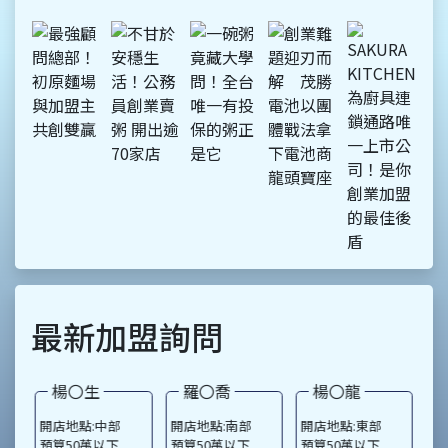
調，不愛大肆宣傳，但是每
個顧客都知道粥師傅的好，
加盟主也都知道他是實實在
在做生意，就這樣闖出了好
口碑。許老闆有著人人稱羨
的公務員背景，在一成不變
的生活中，他卻積極尋找人
生的另一條路，喜愛美食、
下廚的他，從小因為父母親
也是從事餐飲業，在耳濡目
染之下，大膽離開安穩生活
創業，20多年前，知道廣東
粥的人並不多，他卻開創藍
海，以廣東粥、田園蔬菜
粥、皮蛋瘦肉粥、吻仔魚
最新加盟詢問
粥、海寶粥、海蟹粥、御膳
粥等11種粥品打響名號，
羅〇喬
楊〇龍
蔡〇芯
開店地點:南部
開店地點:東部
開店地點:北部
開
預算50萬以下
預算50萬以下
預算50萬以下
預