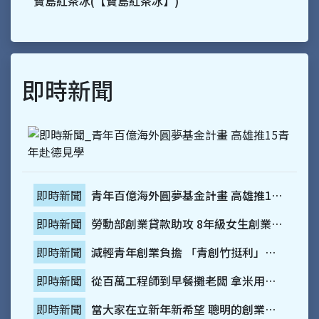
寶島紅茶冰(【寶島紅茶冰】)
即時新聞
青年百億海外圓夢基金計畫 高雄推15青年赴德見學
即時新聞
勞動部創業貸款助攻 8年級女生創業玩花藝
即時新聞
減輕青年創業負擔 「青創竹挺利」利息補貼助力圓夢
即時新聞
從百萬工程師到早餐攤老闆 拿米用一鍋湯走出低門檻加盟路
即時新聞
當大家在立新年新希望 聰明的創業者這樣修舊系統
即時新聞