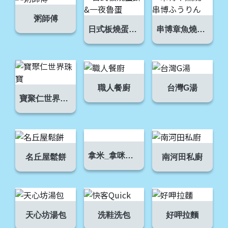
粥師傅
日式板燒蛋餅&一夜魯蛋
串博章魚燒，串博ふうりん
職人餐廚
台灣G湯
寶聚仁世界珠寶
拿米_拿咪商店
名丘屋鬆餅
南河田私廚
天心坊湯包
洗鞋洗包
好呷拉麵