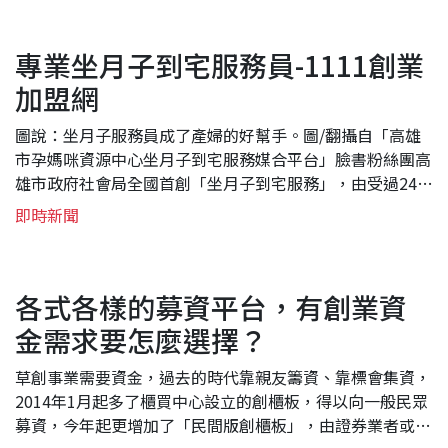
今年的產業扶植政策將會更...
專業坐月子到宅服務員-1111創業
加盟網
圖說：坐月子服務員成了產婦的好幫手。圖/翻攝自「高雄
市孕媽咪資源中心坐月子到宅服務媒合平台」臉書粉絲團高
雄市政府社會局全國首創「坐月子到宅服務」，由受過240
小時專業訓練的服務員到府為產婦坐月子，不只協助母嬰照
即時新聞
護、坐月子餐、清掃環境等，也是新手媽媽最佳的諮詢對
象。面對照顧第一胎的慌張無助，服務員的專...
各式各樣的募資平台，有創業資
金需求要怎麼選擇？
草創事業需要資金，過去的時代靠親友籌資、靠標會集資，
2014年1月起多了櫃買中心設立的創櫃板，得以向一般民眾
募資，今年起更增加了「民間版創櫃板」，由證券業者或一