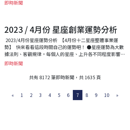
般公司經營，新創團隊募資管道變多，究竟該如何選擇？值
即時新聞
得特別提醒的是，除了官方性質的創櫃板免收之外，民間企
業的平台應該都會收取服務費，抽成範圍...
2023 / 4月份 星座創業運勢分析
2023/4月份星座運勢分析 【4月份十二星座整體事業運
勢】 快來看看這段時間自己的運勢吧！ ●星座運勢為大數
據法則、客觀規律。每個人的星座、上升各不同程度影響運
勢，應把握大方向為參考。 本文與Amanda老師合作
即時新聞
【Aman...
共有 8172 筆即時新聞，共 1635 頁
«
1
2
3
4
5
6
7
8
9
10
»