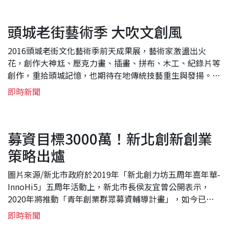
頭城老街藝術季 大吹文創風
2016頭城老街文化藝術季前天成果展，藝術家激盪出火
花，創作大神尪、壓克力畫、插畫、拼布、木工、紀錄片等
創作，重拾頭城記憶，也期待在地傳統技藝重生與發揚。藝
術季由宜蘭縣丟丟銅青年協會承辦。藝術家從本月11日起在
即時新聞
頭城老街創作與交流，被譽為「蘭陽第一筆」的康灩泉，後
代也都是著名書畫藝術家，昨天以年表、照...
募資目標3000萬！新北創新創業
策略出爐
圖片來源/新北市政府於2019年「新北創力坊五周年嘉年華-
InnoHi5」五周年活動上，新北市長侯友宜曾公開表示，
2020年將推動「青年創業群眾募資輔導計畫」，如今已順
利進行中，新北市政府表示，今年5月將選出22項新創產品
即時新聞
放至募資平台，目標募資金額為3000萬元。侯友宜強調，