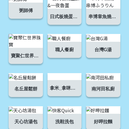
粥師傅
日式板燒蛋餅&一夜魯蛋
串博章魚燒，串博ふうりん
職人餐廚
台灣G湯
寶聚仁世界珠寶
拿米_拿咪商店
名丘屋鬆餅
南河田私廚
天心坊湯包
洗鞋洗包
好呷拉麵