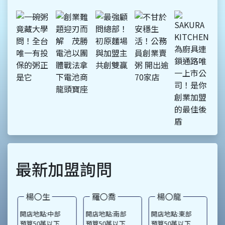
曾學明家中本來是做汽車百
貨業，但他認為，專攻單一
耗材才能將服務更加專業
化，於是他結合自身化學工
程系的背景，毅然決然投入
電池專賣店的領域。「在電
池商業界，創業絕對是以加
盟的方式為最優。」曾學明
表示，電池業在剛開店起步
時，很難找到經銷資源，因
為品牌知名度尚未做起，也
無法獲得經銷商的信任，就
連曾學明當初在創業時也受
過此苦。為此，曾學明讓選
擇加盟茂勝電池的創業者剛
開店時就擁有8至10家品牌可
以進貨，且降低進貨成本，
最新加盟詢問
大幅降低金錢和時間的需
求，也成為茂勝的一大優勢
楊〇生
羅〇喬
楊〇龍