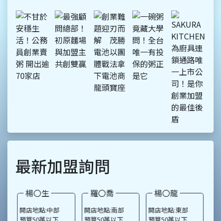
初原麵場總部更像是「顧
問」，提供專業輔導及資
源，與加盟主共創雙贏局
面。與坊間其他總部相比，
初原麵場將部分資源分享出
去，不限制加盟主一定要向
總部進貨，更不綁定裝潢，
加盟主可自行尋覓適合廠
商，只要完成後通過總部認
證即可，陳老闆說，許多加
盟主找來認識的裝潢師傅，
因此省下一大筆錢。除了不
綁定裝潢以外，初原麵場總
部更針對尋找店面階段，提
供5大協助，包括：標的現況
最新加盟詢問
分析、標的產權調查、租金
行情、房東資料檢視及裝潢
需求
羅〇喬
楊〇龍
蔡〇芯
部
開店地點:南部
開店地點:東部
開店地點:北部
下
預算50萬以下
預算50萬以下
預算50萬以下