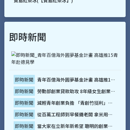
寶島紅茶冰(【寶島紅茶冰】)
即時新聞
青年百億海外圓夢基金計畫 高雄推15青年赴德見學
即時新聞
勞動部創業貸款助攻 8年級女生創業玩花藝
即時新聞
減輕青年創業負擔 「青創竹挺利」利息補貼助力圓夢
即時新聞
從百萬工程師到早餐攤老闆 拿米用一鍋湯走出低門檻加盟路
即時新聞
當大家在立新年新希望 聰明的創業者這樣修舊系統
即時新聞