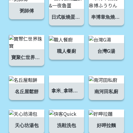
粥師傅
日式板燒蛋餅&一夜魯蛋
串博章魚燒，串博ふうりん
職人餐廚
台灣G湯
寶聚仁世界珠寶
拿米_拿咪商店
名丘屋鬆餅
南河田私廚
天心坊湯包
洗鞋洗包
好呷拉麵