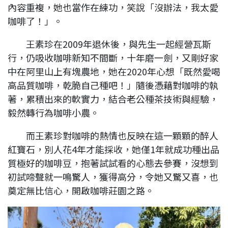
內容重複，她也當作在練功，笑說「沒辦法，我太愛
咖啡了！」。
王素珍在2009年退休後，與先生一起經營瓦斯
行，仍吸收咖啡新知不間斷，十年磨一劍，又剛好家
中在阿里山上有塊農地，她在2020年心想「既然愛喝
高品質咖啡，乾脆自己種吧！」隨後憑藉對咖啡的執
著，累積出來的軟實力，結合老公種茶技術與經驗，
毅然轉行為咖啡小農。
而王素珍對咖啡的熱情也反映在這一顆顆的醉人
紅寶石，別人花4年才能採收，她僅1年就成功種出品
質極好的咖啡豆，抱著試試看的心態去參賽，沒想到
初試啼聲就一鳴驚人，獲得高分，令她又驚又喜，也
奠定無比信心，開啟咖啡莊園之路。