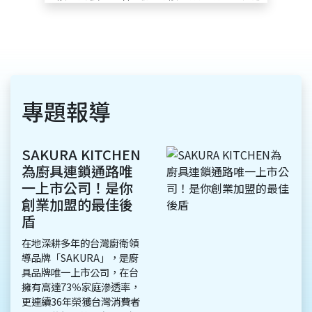
專題報導
不甘於安穩生活！
公務員創業賣粥 開
出逾70家店
天氣轉涼就要來碗熱呼呼的
粥！約莫20年前，在新北市
蘆洲打響廣東粥名號的「粥
師傅」創辦人許家華，憑著
腳踏實地、低調行事的風
格，秉持著只做「好」的精
神，在全台開了70多家店，
許老闆謙卑地說，他個性低