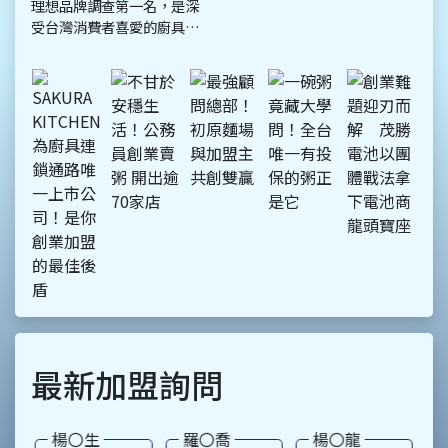
調，不愛大肆宣傳，但是每
個顧客都知道粥師傅的好，
加盟主也都知道他是實實在
在做生意，就這樣闖出了好
口碑。許老闆有著人人稱羨
的公務員背景，在一成不變
的生活中，他卻積極尋找人
生的另一條路，喜愛美食、
下廚的他，從小因為父母親
也是從事餐飲業，在耳濡目
染之下，大膽離開安穩生活
創業，20多年前，知道廣東
粥的人並不多，他卻開創藍
海，以廣東粥、田園蔬菜
粥、皮蛋瘦肉粥、吻仔魚
最新加盟詢問
粥、海寶粥、海蟹粥、御膳
粥等11種粥品打響名號，
楊〇生
羅〇喬
楊〇龍
開店地點:中部
開店地點:南部
開店地點:東部
開
預算50萬以下
預算50萬以下
預算50萬以下
預