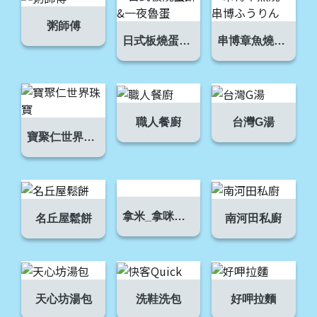
粥師傅
日式板燒蛋餅&一夜魯蛋
串博章魚燒，串博ふうりん
職人餐廚
台灣G湯
寶聚仁世界珠寶
拿米_拿咪商店
名丘屋鬆餅
南河田私廚
天心坊湯包
洗鞋洗包
好呷拉麵