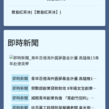
寶島紅茶冰(【寶島紅茶冰】)
即時新聞
青年百億海外圓夢基金計畫 高雄推15青年赴德見學
即時新聞
勞動部創業貸款助攻 8年級女生創業玩花藝
即時新聞
減輕青年創業負擔 「青創竹挺利」利息補貼助力圓夢
即時新聞
從百萬工程師到早餐攤老闆 拿米用一鍋湯走出低門檻加盟路
即時新聞
當大家在立新年新希望 聰明的創業者這樣修舊系統
即時新聞