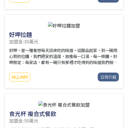
http://www.successway.com.tw/☑加盟優勢：➤95%以上
原料可自行採購➤平均毛利7成➤不綁約期➤不塞貨➤低資金投
入，高品質餐點➤自由彈性調整菜單與價格➤高毛利商品➤餐
車式加盟金，店面式品質➤可轉換為店面式營業，裝潢自主決
定省下高額加盟費☑加盟介紹：➤新品牌優惠案16.8萬辦到好
(限量20名)配附設備：4尺餐車1台油炸
好呷拉麵
加盟金:30萬元
好呷，是一種會想每天回來吃的味道。從甜品起家，到一碗用
心熬的拉麵，我們把家的溫度，放進每一口湯、每一條麵。好
呷限定：每家店，都有一碗只有那裡才吃得到的味道我們相
信，每家店都有它的個性。
線上詢問
公司介紹
食光杯 複合式餐飲
加盟金:50萬元