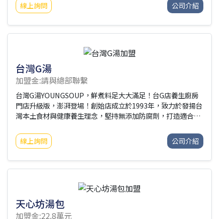
檔宴客菜，在歷經文化的演變，進而衍生現代新創「花雕香酥
線上詢問
公司介紹
雞」，古法新作，一遍香如一遍。※本公司附有炸雞餐車加盟,
詳情請洽聯絡人.
台灣G湯
加盟金:請與總部聯繫
台灣G湯YOUNGSOUP，鮮煮料足大大滿足！台G店養生廚房
門店升級版，澎湃登場！創始店成立於1993年，致力於發揚台
灣本土食材與健康養生理念，堅持無添加防腐劑，打造適合全
齡層的台灣養生好湯。把客人當家人，給家人最健康的養生膳
食是台灣G湯的經營理念，目標成為大家的健康養生灶咖，用
線上詢問
公司介紹
最有溫度的料理心情，烹飪最暖心暖味給每位家人，以湯為
本，不斷創造感動與溫暖。
天心坊湯包
加盟金:22.8萬元