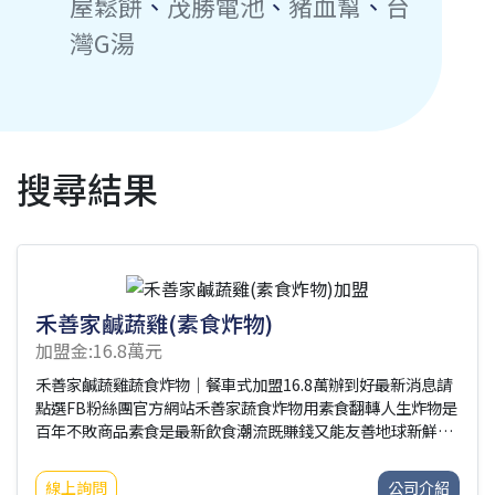
屋鬆餅
、
茂勝電池
、
豬血幫
、
台
灣G湯
搜尋結果
禾善家鹹蔬雞(素食炸物)
加盟金:16.8萬元
禾善家鹹蔬雞蔬食炸物｜餐車式加盟16.8萬辦到好最新消息請
點選FB粉絲團官方網站禾善家蔬食炸物用素食翻轉人生炸物是
百年不敗商品素食是最新飲食潮流既賺錢又能友善地球新鮮食
材，現點現炸獨家二次裹粉麵衣酥脆度破表95%以上免綁原物
料免受剝削、提高利潤總公司官網：
線上詢問
公司介紹