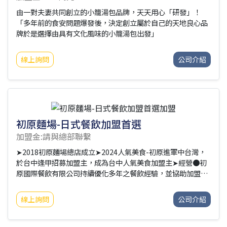
由一對夫妻共同創立的小籠湯包品牌，天天用心「研發」！
「多年前的食安問題爆發後，決定創立屬於自己的天地良心品
牌於是選擇由具有文化風味的小籠湯包出發」
線上詢問
公司介紹
初原麵場-日式餐飲加盟首選
加盟金:請與總部聯繫
➤2018初原麵場總店成立➤2024人氣美食-初原進軍中台灣，
於台中逢甲招募加盟主，成為台中人氣美食加盟主➤經營●初
原國際餐飲有限公司持續優化多年之餐飲經驗，並協助加盟主
建立永續經營之事業，品牌的堅持與創新，更吸引新北市政
府、木曜4超玩、那山那谷等業界聯名，共創更佳的經濟效
線上詢問
公司介紹
益。●初原麵場的專業經營團隊，帶領加盟主挺過艱難的疫情
且逆勢成長，全台已有超過20家之加盟店。目前成功進軍中台
灣後，也歡迎更多認同初原經營理念的加盟主加入，為台灣中