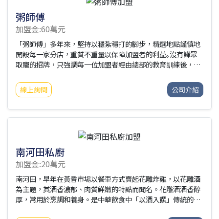
粥師傅
加盟金:60萬元
「粥師傅」多年來，堅持以穩紮穩打的腳步，精選地點謹慎地
開設每一家分店，重質不重量以保障加盟者的利益｡沒有譁眾
取寵的招牌，只強調每一位加盟者經由總部的教育訓練後，為
每一碗粥品保留獨特原味；並且以料好、實在的誠信原則，來
作為價格區別。更是第一家，也是唯一的一家投保產品責任險
線上詢問
公司介紹
的粥品連鎖品牌，展現誠信負責的態度！
南河田私廚
加盟金:20萬元
南河田，早年在黃昏市場以餐車方式賣起花雕炸雞，以花雕酒
為主題，其酒香濃郁、肉質鮮嫩的特點而聞名。花雕酒酒香醇
厚，常用於烹調和養身。是中華飲食中「以酒入饌」傳統的典
型代表。花雕雞宴客有品，食之成憶，家宴待客，是餐桌上高