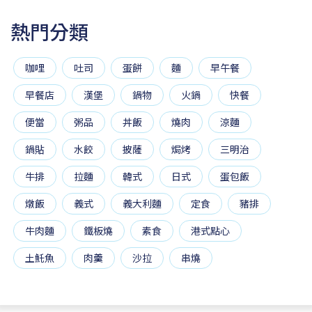
熱門分類
咖哩
吐司
蛋餅
麵
早午餐
早餐店
漢堡
鍋物
火鍋
快餐
便當
粥品
丼飯
燒肉
涼麵
鍋貼
水餃
披薩
焗烤
三明治
牛排
拉麵
韓式
日式
蛋包飯
燉飯
義式
義大利麵
定食
豬排
牛肉麵
鐵板燒
素食
港式點心
土魠魚
肉羹
沙拉
串燒