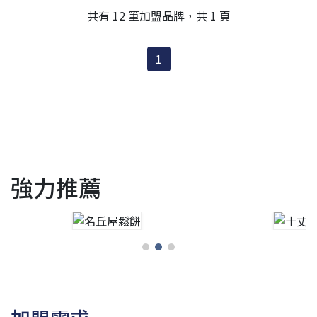
南部的饕客們帶來美味可口的拉麵。➤團隊●於初原國際總部
共有 12 筆加盟品牌，共 1 頁
有優質專業團隊，網羅餐飲、設計、營運、行銷、店面評估等
專業人才，擅長於日式餐點的創新研發，結合室內情境空間規
1
強力推薦