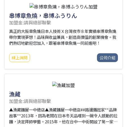
串博章魚燒，串博ふうりん
加盟金:請與總部聯繫
真正的大阪章魚燒日本人技術Ｘ台灣夜市８年實績串博章魚燒
帶你實現夢想！品味與收益兼具，創造高價值的創業機會。我
們熱切地歡迎您加入，跟著串博章魚燒一同前進吧！
線上詢問
公司介紹
漁藏
加盟金:請與總部聯繫
▲漁藏麵屋一中總店▲漁藏麵屋一中總店##路邊攤起家**品牌
故事**2013年，因為老闆在日本冬天品嚐到一碗令人感動的拉
麵，決定拜師學藝。2015年，他在台中一中街開設了第一家創