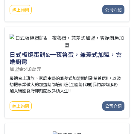
始店，迅速受到台灣消費者的熱烈歡迎，店外經常排起長龍，
成為一中商圈的熱門拉麵店。2016年，我們在逢甲開設了巴士
線上詢問
公司介紹
拉麵，結合特色創意，讓消費者在享用拉麵的同時，也能感受
到更多趣味，吸引了媒體的廣泛報導。2018年，我們接受海外
市場邀約，在杭州開設加盟分公司。2019年，榮幸地接受東森
新聞的專訪，進擊的台灣分享我們的創業故事。2021年，疫情
爆發，我們迅速研發線上外帶包烏龍麵，受到消費者的喜愛，
方便又衛生，網路訂單一度供不應
日式板燒蛋餅&一夜魯蛋，兼差式加盟，雲
端廚房
加盟金:4.8萬元
最適合上班族、家庭主婦的兼差式加盟開創副業首選!!，以及
想把事業做大的加盟總部培訓班(全國總代理)我們都有服務，
加入蟻國食府即刻開啟斜槓人生!!
線上詢問
公司介紹