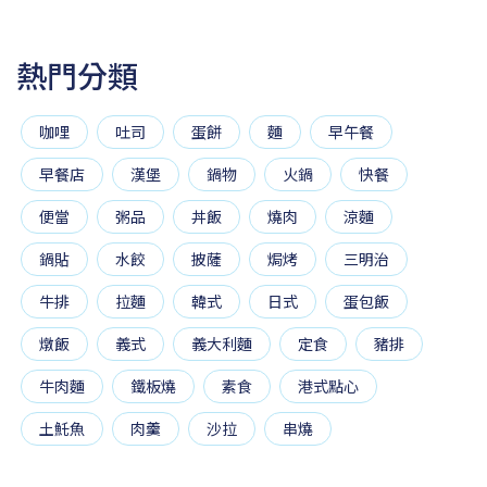
熱門分類
咖哩
吐司
蛋餅
麵
早午餐
早餐店
漢堡
鍋物
火鍋
快餐
便當
粥品
丼飯
燒肉
涼麵
鍋貼
水餃
披薩
焗烤
三明治
牛排
拉麵
韓式
日式
蛋包飯
燉飯
義式
義大利麵
定食
豬排
牛肉麵
鐵板燒
素食
港式點心
土魠魚
肉羹
沙拉
串燒