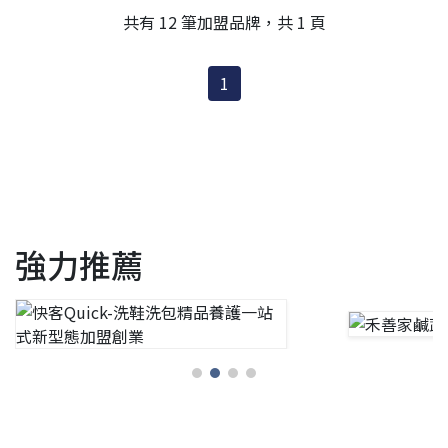
南部的饕客們帶來美味可口的拉麵。➤團隊●於初原國際總部
共有 12 筆加盟品牌，共 1 頁
有優質專業團隊，網羅餐飲、設計、營運、行銷、店面評估等
專業人才，擅長於日式餐點的創新研發，結合室內情境空間規
1
強力推薦