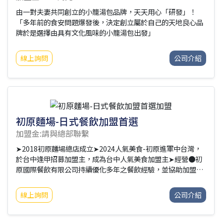
由一對夫妻共同創立的小籠湯包品牌，天天用心「研發」！
「多年前的食安問題爆發後，決定創立屬於自己的天地良心品
牌於是選擇由具有文化風味的小籠湯包出發」
線上詢問
公司介紹
初原麵場-日式餐飲加盟首選
加盟金:請與總部聯繫
➤2018初原麵場總店成立➤2024人氣美食-初原進軍中台灣，
於台中逢甲招募加盟主，成為台中人氣美食加盟主➤經營●初
原國際餐飲有限公司持續優化多年之餐飲經驗，並協助加盟主
建立永續經營之事業，品牌的堅持與創新，更吸引新北市政
府、木曜4超玩、那山那谷等業界聯名，共創更佳的經濟效
線上詢問
公司介紹
益。●初原麵場的專業經營團隊，帶領加盟主挺過艱難的疫情
且逆勢成長，全台已有超過20家之加盟店。目前成功進軍中台
灣後，也歡迎更多認同初原經營理念的加盟主加入，為台灣中