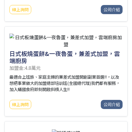
始店，迅速受到台灣消費者的熱烈歡迎，店外經常排起長龍，
成為一中商圈的熱門拉麵店。2016年，我們在逢甲開設了巴士
線上詢問
公司介紹
拉麵，結合特色創意，讓消費者在享用拉麵的同時，也能感受
到更多趣味，吸引了媒體的廣泛報導。2018年，我們接受海外
市場邀約，在杭州開設加盟分公司。2019年，榮幸地接受東森
新聞的專訪，進擊的台灣分享我們的創業故事。2021年，疫情
爆發，我們迅速研發線上外帶包烏龍麵，受到消費者的喜愛，
方便又衛生，網路訂單一度供不應
日式板燒蛋餅&一夜魯蛋，兼差式加盟，雲
端廚房
加盟金:4.8萬元
最適合上班族、家庭主婦的兼差式加盟開創副業首選!!，以及
想把事業做大的加盟總部培訓班(全國總代理)我們都有服務，
加入蟻國食府即刻開啟斜槓人生!!
線上詢問
公司介紹