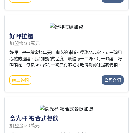
http://www.successway.com.tw/☑加盟優勢：➤95%以上
原料可自行採購➤平均毛利7成➤不綁約期➤不塞貨➤低資金投
入，高品質餐點➤自由彈性調整菜單與價格➤高毛利商品➤餐
車式加盟金，店面式品質➤可轉換為店面式營業，裝潢自主決
定省下高額加盟費☑加盟介紹：➤新品牌優惠案16.8萬辦到好
(限量20名)配附設備：4尺餐車1台油炸
好呷拉麵
加盟金:30萬元
好呷，是一種會想每天回來吃的味道。從甜品起家，到一碗用
心熬的拉麵，我們把家的溫度，放進每一口湯、每一條麵。好
呷限定：每家店，都有一碗只有那裡才吃得到的味道我們相
信，每家店都有它的個性。
線上詢問
公司介紹
食光杯 複合式餐飲
加盟金:50萬元