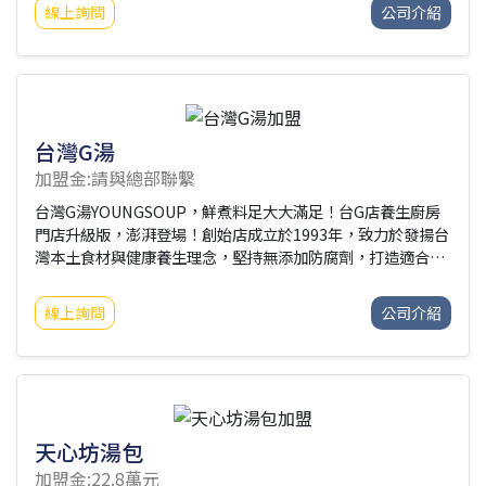
檔宴客菜，在歷經文化的演變，進而衍生現代新創「花雕香酥
線上詢問
公司介紹
雞」，古法新作，一遍香如一遍。※本公司附有炸雞餐車加盟,
詳情請洽聯絡人.
台灣G湯
加盟金:請與總部聯繫
台灣G湯YOUNGSOUP，鮮煮料足大大滿足！台G店養生廚房
門店升級版，澎湃登場！創始店成立於1993年，致力於發揚台
灣本土食材與健康養生理念，堅持無添加防腐劑，打造適合全
齡層的台灣養生好湯。把客人當家人，給家人最健康的養生膳
食是台灣G湯的經營理念，目標成為大家的健康養生灶咖，用
線上詢問
公司介紹
最有溫度的料理心情，烹飪最暖心暖味給每位家人，以湯為
本，不斷創造感動與溫暖。
天心坊湯包
加盟金:22.8萬元