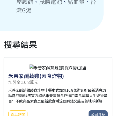
屋鬆餅
、
茂勝電池
、
豬血幫
、
台
灣G湯
搜尋結果
禾善家鹹蔬雞(素食炸物)
加盟金:16.8萬元
禾善家鹹蔬雞蔬食炸物｜餐車式加盟16.8萬辦到好最新消息請
點選FB粉絲團官方網站禾善家蔬食炸物用素食翻轉人生炸物是
百年不敗商品素食是最新飲食潮流既賺錢又能友善地球新鮮食
材，現點現炸獨家二次裹粉麵衣酥脆度破表95%以上免綁原物
料免受剝削、提高利潤總公司官網：
線上詢問
公司介紹