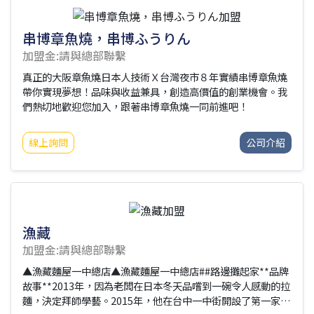
串博章魚燒，串博ふうりん
加盟金:請與總部聯繫
真正的大阪章魚燒日本人技術Ｘ台灣夜市８年實績串博章魚燒
帶你實現夢想！品味與收益兼具，創造高價值的創業機會。我
們熱切地歡迎您加入，跟著串博章魚燒一同前進吧！
線上詢問
公司介紹
漁藏
加盟金:請與總部聯繫
▲漁藏麵屋一中總店▲漁藏麵屋一中總店##路邊攤起家**品牌
故事**2013年，因為老闆在日本冬天品嚐到一碗令人感動的拉
麵，決定拜師學藝。2015年，他在台中一中街開設了第一家創