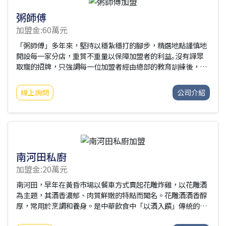
粥師傅
加盟金:60萬元
「粥師傅」多年來，堅持以穩紮穩打的腳步，精選地點謹慎地
開設每一家分店，重質不重量以保障加盟者的利益｡沒有譁眾
取寵的招牌，只強調每一位加盟者經由總部的教育訓練後，為
每一碗粥品保留獨特原味；並且以料好、實在的誠信原則，來
作為價格區別。更是第一家，也是唯一的一家投保產品責任險
線上詢問
公司介紹
的粥品連鎖品牌，展現誠信負責的態度！
南河田私廚
加盟金:20萬元
南河田，早年在黃昏市場以餐車方式賣起花雕炸雞，以花雕酒
為主題，其酒香濃郁、肉質鮮嫩的特點而聞名。花雕酒酒香醇
厚，常用於烹調和養身。是中華飲食中「以酒入饌」傳統的典
型代表。花雕雞宴客有品，食之成憶，家宴待客，是餐桌上高