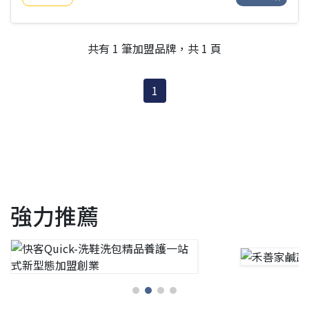
原料可自行採購➤毛利約6成➤不綁約期➤不塞貨➤低資金投
入，高品質餐點➤自由彈性調整菜單與價格➤高毛利商品➤餐
車式加盟金，店面式品質➤可轉換為店面式營業，裝潢自主決
定省下高額加盟費☑加盟介紹：➤新品牌優惠案16.8萬辦到好
共有 1 筆加盟品牌，共 1 頁
(限量20名)配附設備：4尺餐車1台臥式冰箱1台鬆餅機2台鮮奶
油機1台營業五金器具(約2
1
強力推薦