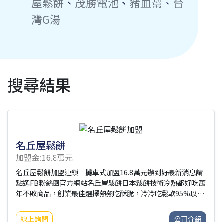
屋鬆餅
、
茂勝電池
、
豬血幫
、
台
灣G湯
搜尋結果
名丘屋鬆餅
加盟金:16.8萬元
名丘屋鬆餅加盟連鎖｜攤車式加盟16.8萬元辦到好最新消息請
點選FB粉絲團官方網站名丘屋鬆餅日本鬆餅技術冷熱都好吃萬
年不敗商品，創業最佳選擇熱熱吃酥脆，冷冷吃鬆軟95%以上
免綁原物料免受剝削、提高利潤總公司官網：
http://www.successway.com.tw/☑加盟優勢：➤95%以上
線上詢問
公司介紹