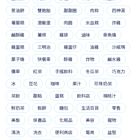
蔥油餅
雙胞胎
甜甜圈
肉粽
四神湯
蘿蔔糕
潛艇堡
肉圓
米血糕
炸雞
鹹酥雞
薯條
雞排
滷味
章魚燒
雞蛋糕
三明治
雞蛋仔
油雞
沙威瑪
菓子燒
快餐車
醉雞
炸物
鹹水雞
攤車
紅茶
手搖飲料
冬瓜茶
巧克力
冰
豆花
咖啡
果汁
珍珠奶茶
茶飲
甜點
蛋糕
飲料店
楊桃汁
鮮奶茶
鬆餅
麵包
生活百貨
零售
美髮
保養品
化粧品
美容
寵物
清洗
洗衣
便利商店
電商
益智