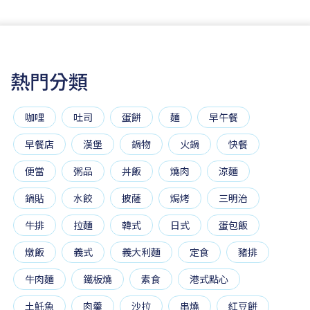
熱門分類
咖哩
吐司
蛋餅
麵
早午餐
早餐店
漢堡
鍋物
火鍋
快餐
便當
粥品
丼飯
燒肉
涼麵
鍋貼
水餃
披薩
焗烤
三明治
牛排
拉麵
韓式
日式
蛋包飯
燉飯
義式
義大利麵
定食
豬排
牛肉麵
鐵板燒
素食
港式點心
土魠魚
肉羹
沙拉
串燒
紅豆餅