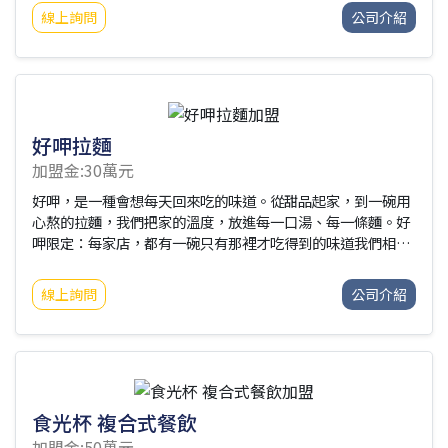
產銷資源，將台灣櫻花工業、源輝金屬工業及優政工業三家公
線上詢問
公司介紹
司整合為一，合併成立了台灣櫻花股份有限公司，經過短短的
三年多的籌備，櫻花成為業界第一家股票上市的公司。多年經
營，我們已擁有數百萬櫻花牌愛用者，並在全國設置9家大型
區域總經銷及數千家經銷商，經銷通路遍佈各城市、鄉鎮，深
入國人每一個生活社區，提供最滿意之客戶服務。近年來我們
為了滿足更多消費者的需求，因此擴大了廚房設備產品線的經
好呷拉麵
營
加盟金:30萬元
好呷，是一種會想每天回來吃的味道。從甜品起家，到一碗用
心熬的拉麵，我們把家的溫度，放進每一口湯、每一條麵。好
呷限定：每家店，都有一碗只有那裡才吃得到的味道我們相
信，每家店都有它的個性。
線上詢問
公司介紹
食光杯 複合式餐飲
加盟金:50萬元