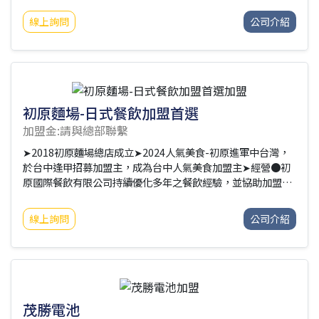
線上詢問
公司介紹
初原麵場-日式餐飲加盟首選
加盟金:請與總部聯繫
➤2018初原麵場總店成立➤2024人氣美食-初原進軍中台灣，
於台中逢甲招募加盟主，成為台中人氣美食加盟主➤經營●初
原國際餐飲有限公司持續優化多年之餐飲經驗，並協助加盟主
建立永續經營之事業，品牌的堅持與創新，更吸引新北市政
府、木曜4超玩、那山那谷等業界聯名，共創更佳的經濟效
線上詢問
公司介紹
益。●初原麵場的專業經營團隊，帶領加盟主挺過艱難的疫情
且逆勢成長，全台已有超過20家之加盟店。目前成功進軍中台
灣後，也歡迎更多認同初原經營理念的加盟主加入，為台灣中
南部的饕客們帶來美味可口的拉麵。➤團隊●於初原國際總部
有優質專業團隊，網羅餐飲、設計、營運、行銷、店面評估等
專業人才，擅長於日式餐點的創新研發，結合室內情境空間規
茂勝電池