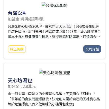
台灣G湯
加盟金:請與總部聯繫
台灣G湯YOUNGSOUP，鮮煮料足大大滿足！台G店養生廚房
門店升級版，澎湃登場！創始店成立於1993年，致力於發揚台
灣本土食材與健康養生理念，堅持無添加防腐劑，打造適合全
齡層的台灣養生好湯。把客人當家人，給家人最健康的養生膳
食是台灣G湯的經營理念，目標成為大家的健康養生灶咖，用
線上詢問
公司介紹
最有溫度的料理心情，烹飪最暖心暖味給每位家人，以湯為
本，不斷創造感動與溫暖。
天心坊湯包
加盟金:22.8萬元
由一對夫妻共同創立的小籠湯包品牌，天天用心「研發」！
「多年前的食安問題爆發後，決定創立屬於自己的天地良心品
牌於是選擇由具有文化風味的小籠湯包出發」