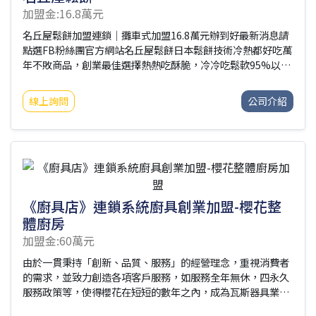
加盟金:16.8萬元
名丘屋鬆餅加盟連鎖｜攤車式加盟16.8萬元辦到好最新消息請
點選FB粉絲團官方網站名丘屋鬆餅日本鬆餅技術冷熱都好吃萬
年不敗商品，創業最佳選擇熱熱吃酥脆，冷冷吃鬆軟95%以上
免綁原物料免受剝削、提高利潤總公司官網：
http://www.successway.com.tw/☑加盟優勢：➤95%以上
線上詢問
公司介紹
原料可自行採購➤毛利約6成➤不綁約期➤不塞貨➤低資金投
入，高品質餐點➤自由彈性調整菜單與價格➤高毛利商品➤餐
車式加盟金，店面式品質➤可轉換為店面式營業，裝潢自主決
定省下高額加盟費☑加盟介紹：➤新品牌優惠案16.8萬辦到好
(限量20名)配附設備：4尺餐車1台臥式冰箱1台鬆餅機2台鮮奶
油機1台營業五金器具(約2
《廚具店》連鎖系統廚具創業加盟-櫻花整
體廚房
加盟金:60萬元
由於一貫秉持「創新、品質、服務」的經營理念，重視消費者
的需求，並致力創造各項客戶服務，如服務全年無休，四永久
服務政策等，使得櫻花在短短的數年之內，成為瓦斯器具業的
第一品牌。為求企業更進一步的成長茁壯，1988年統合櫻花的