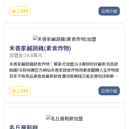
一部分，承載著故事與回憶。但在日復一日的忙碌中，這些珍
愛，常常被遺忘在角落。快客洗護的誕生，就是為了讓它們重
線上詢問
公司介紹
新閃耀。我們用最專業的技術、最細膩的手法，把顧客的鞋包
當成自己的寶物，用心對待每一次託付。因為我們知道，還原
的不只是外表，更是那份情感的溫度。
禾善家鹹蔬雞(素食炸物)
加盟金:16.8萬元
禾善家鹹蔬雞蔬食炸物｜餐車式加盟16.8萬辦到好最新消息請
點選FB粉絲團官方網站禾善家蔬食炸物用素食翻轉人生炸物是
百年不敗商品素食是最新飲食潮流既賺錢又能友善地球新鮮食
材，現點現炸獨家二次裹粉麵衣酥脆度破表95%以上免綁原物
料免受剝削、提高利潤總公司官網：
線上詢問
公司介紹
http://www.successway.com.tw/☑加盟優勢：➤95%以上
原料可自行採購➤平均毛利7成➤不綁約期➤不塞貨➤低資金投
入，高品質餐點➤自由彈性調整菜單與價格➤高毛利商品➤餐
車式加盟金，店面式品質➤可轉換為店面式營業，裝潢自主決
定省下高額加盟費☑加盟介紹：➤新品牌優惠案16.8萬辦到好
(限量20名)配附設備：4尺餐車1台油炸
名丘屋鬆餅