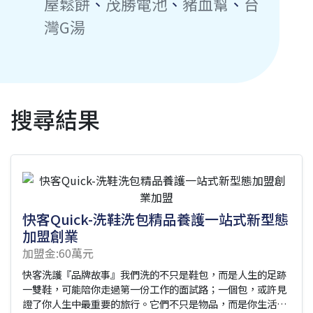
屋鬆餅
、
茂勝電池
、
豬血幫
、
台
灣G湯
搜尋結果
快客Quick-洗鞋洗包精品養護一站式新型態
加盟創業
加盟金:60萬元
快客洗護『品牌故事』我們洗的不只是鞋包，而是人生的足跡
一雙鞋，可能陪你走過第一份工作的面試路；一個包，或許見
證了你人生中最重要的旅行。它們不只是物品，而是你生活的