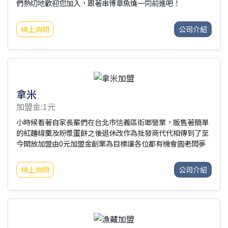
們熱切地歡迎您加入，跟著串博章魚燒一同前進吧！
線上詢問
公司介紹
拿米
加盟金:1元
小時候看著自家長輩們在台北市信義區街瑯營業，販售著簡單
的紅麵線羹及粉漿蛋餅之後退休改作為批發商代代相傳到了至
今開放加盟由0元加盟金創業為目標讓各位都有機會圓老闆夢
線上詢問
公司介紹