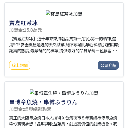
寶島紅茶冰
加盟金:15.8萬元
【寶島紅茶冰】這十年來秉持著品質第一/良心第一的精神,選
用SGS安全檢驗通過的天然茶葉,絕不添加化學香料精,我們用最
認真的態度,最嚴苛的的標準,提供最好的品質給每一位顧客|嚴
選茶葉-無香精添加||遵循古法-貳砂糖熬製||良心第一-最實在
品牌|寶島紅茶冰加盟專線-0918-678860
創業獲利最強品牌-寶
線上詢問
公司介紹
島紅茶冰加盟說明會
串博章魚燒，串博ふうりん
加盟金:請與總部聯繫
真正的大阪章魚燒日本人技術Ｘ台灣夜市８年實績串博章魚燒
帶你實現夢想！品味與收益兼具，創造高價值的創業機會。我