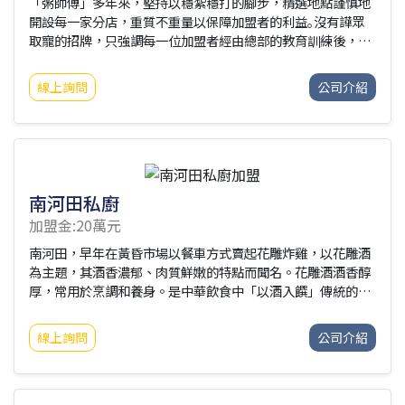
「粥師傅」多年來，堅持以穩紮穩打的腳步，精選地點謹慎地
開設每一家分店，重質不重量以保障加盟者的利益｡沒有譁眾
取寵的招牌，只強調每一位加盟者經由總部的教育訓練後，為
每一碗粥品保留獨特原味；並且以料好、實在的誠信原則，來
作為價格區別。更是第一家，也是唯一的一家投保產品責任險
線上詢問
公司介紹
的粥品連鎖品牌，展現誠信負責的態度！
南河田私廚
加盟金:20萬元
南河田，早年在黃昏市場以餐車方式賣起花雕炸雞，以花雕酒
為主題，其酒香濃郁、肉質鮮嫩的特點而聞名。花雕酒酒香醇
厚，常用於烹調和養身。是中華飲食中「以酒入饌」傳統的典
型代表。花雕雞宴客有品，食之成憶，家宴待客，是餐桌上高
檔宴客菜，在歷經文化的演變，進而衍生現代新創「花雕香酥
線上詢問
公司介紹
雞」，古法新作，一遍香如一遍。※本公司附有炸雞餐車加盟,
詳情請洽聯絡人.