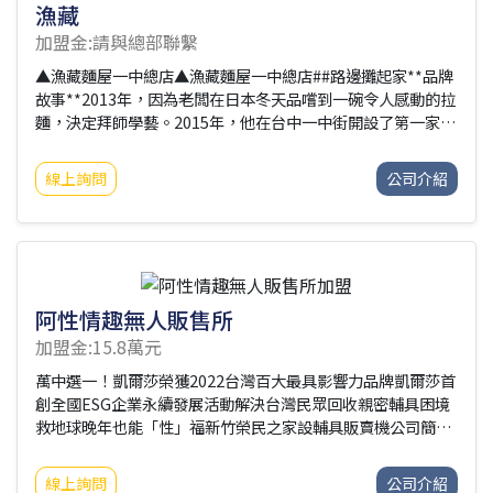
漁藏
加盟金:請與總部聯繫
▲漁藏麵屋一中總店▲漁藏麵屋一中總店##路邊攤起家**品牌
故事**2013年，因為老闆在日本冬天品嚐到一碗令人感動的拉
麵，決定拜師學藝。2015年，他在台中一中街開設了第一家創
始店，迅速受到台灣消費者的熱烈歡迎，店外經常排起長龍，
成為一中商圈的熱門拉麵店。2016年，我們在逢甲開設了巴士
線上詢問
公司介紹
拉麵，結合特色創意，讓消費者在享用拉麵的同時，也能感受
到更多趣味，吸引了媒體的廣泛報導。2018年，我們接受海外
市場邀約，在杭州開設加盟分公司。2019年，榮幸地接受東森
新聞的專訪，進擊的台灣分享我們的創業故事。2021年，疫情
爆發，我們迅速研發線上外帶包烏龍麵，受到消費者的喜愛，
方便又衛生，網路訂單一度供不應
阿性情趣無人販售所
加盟金:15.8萬元
萬中選一！凱爾莎榮獲2022台灣百大最具影響力品牌凱爾莎首
創全國ESG企業永續發展活動解決台灣民眾回收親密輔具困境
救地球晚年也能「性」福新竹榮民之家設輔具販賣機公司簡介
凱爾莎集團-兩性身心靈健康智能平台，20年來整合兩岸三地
兩性身心靈健康產業資源，導入身心靈領域專業，讓消費者可
線上詢問
公司介紹