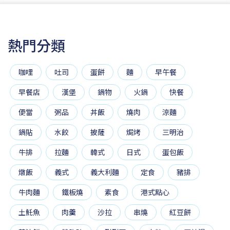
熱門分類
咖哩
吐司
蛋餅
麵
早午餐
早餐店
漢堡
鍋物
火鍋
快餐
便當
粥品
丼飯
燒肉
涼麵
鍋貼
水餃
披薩
焗烤
三明治
牛排
拉麵
韓式
日式
蛋包飯
燉飯
義式
義大利麵
定食
豬排
牛肉麵
鐵板燒
素食
港式點心
土魠魚
肉羹
沙拉
串燒
紅豆餅