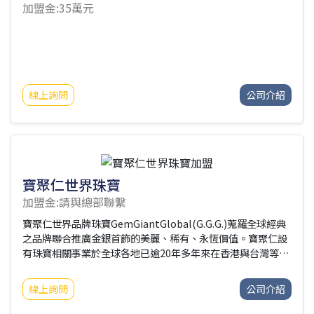
加盟金:35萬元
線上詢問
公司介紹
寶聚仁世界珠寶
加盟金:請與總部聯繫
寶聚仁世界品牌珠寶GemGiantGlobal(G.G.G.)蒐羅全球經典
之品牌聯合推廣金銀首飾的美麗、稀有、永恆價值。寶聚仁設
有珠寶相關事業於全球各地已逾20年多年來在香港與台灣等地
已整合或兼併、取得授權(IP)數十家品牌商目標為發揚聯盟品
牌、開創永恆價值，並且帶動聯盟之品牌互利共贏．貨暢其流
線上詢問
公司介紹
發揚品牌，開創永恆價值，讓每一位貴賓都擁能有專屬寶物。
聯絡我們寶聚仁line官方帳號💎@308jyixj連絡電話