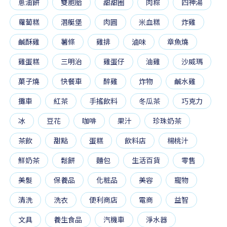
蔥油餅
雙胞胎
甜甜圈
肉粽
四神湯
蘿蔔糕
潛艇堡
肉圓
米血糕
炸雞
鹹酥雞
薯條
雞排
滷味
章魚燒
雞蛋糕
三明治
雞蛋仔
油雞
沙威瑪
菓子燒
快餐車
醉雞
炸物
鹹水雞
攤車
紅茶
手搖飲料
冬瓜茶
巧克力
冰
豆花
咖啡
果汁
珍珠奶茶
茶飲
甜點
蛋糕
飲料店
楊桃汁
鮮奶茶
鬆餅
麵包
生活百貨
零售
美髮
保養品
化粧品
美容
寵物
清洗
洗衣
便利商店
電商
益智
文具
養生食品
汽機車
淨水器