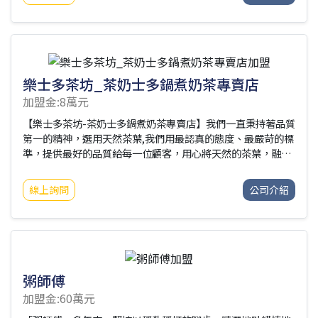
以透過凱爾莎集團創建的生態圈，對身心靈健康有更全面的滿
足。凱爾莎集團身為台灣兩性身心靈健康智能平台的龍頭先
驅，擔任台灣社會的「第三方教育」單位的企業社會責任，讓
消費者除了正式教育制度之餘，擁有一學習兩性身心靈相關知
識的管道。我們透過近70間的門市據點，培育兩性身心靈健康
的專業人力，每一位門市夥伴，都支持多元性別認同與性傾
樂士多茶坊_茶奶士多鍋煮奶茶專賣店
加盟金:8萬元
【樂士多茶坊-茶奶士多鍋煮奶茶專賣店】我們一直秉持著品質
第一的精神，選用天然茶葉,我們用最認真的態度、最嚴苛的標
準，提供最好的品質給每一位顧客，用心將天然的茶葉，融合
成一杯純粹的感動。
線上詢問
公司介紹
粥師傅
加盟金:60萬元