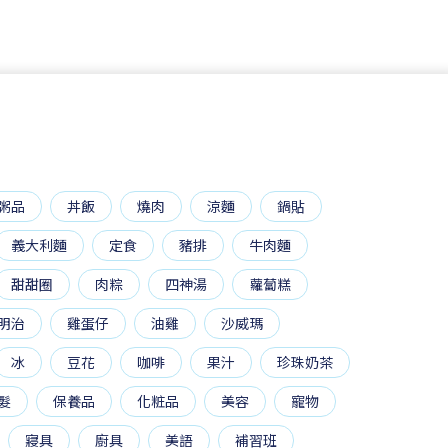
粥品
丼飯
燒肉
涼麵
鍋貼
義大利麵
定食
豬排
牛肉麵
甜甜圈
肉粽
四神湯
蘿蔔糕
明治
雞蛋仔
油雞
沙威瑪
冰
豆花
咖啡
果汁
珍珠奶茶
髮
保養品
化粧品
美容
寵物
寢具
廚具
美語
補習班