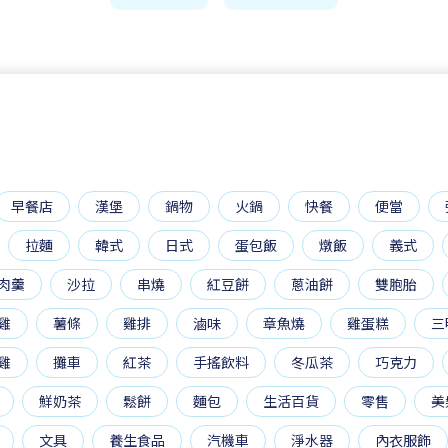
早餐店
漢堡
鍋物
火鍋
快餐
便當
拉麵
韓式
日式
蛋包飯
燉飯
義式
肉羹
沙拉
串燒
紅豆餅
蔥油餅
雙胞胎
雞
薯條
雞排
滷味
章魚燒
雞蛋糕
三
雞
攤車
紅茶
手搖飲料
冬瓜茶
巧克力
鮮奶茶
鬆餅
麵包
生活百貨
零售
美
文具
養生食品
汽機車
淨水器
內衣服飾