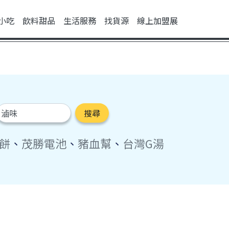
小吃
飲料甜品
生活服務
找貨源
線上加盟展
搜尋
餅
、
茂勝電池
、
豬血幫
、
台灣G湯