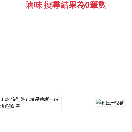
滷味 搜尋結果為0筆數