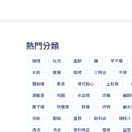
熱門分類
咖哩
吐司
蛋餅
麵
早午餐
水餃
披薩
焗烤
三明治
牛排
鐵板燒
素食
港式點心
土魠魚
潛艇堡
肉圓
米血糕
炸雞
鹹酥
菓子燒
快餐車
醉雞
炸物
鹹水
茶飲
甜點
蛋糕
飲料店
楊桃汁
清洗
洗衣
便利商店
電商
益智