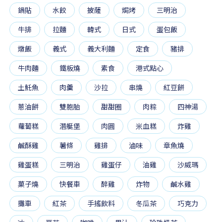
鍋貼
水餃
披薩
焗烤
三明治
牛排
拉麵
韓式
日式
蛋包飯
燉飯
義式
義大利麵
定食
豬排
牛肉麵
鐵板燒
素食
港式點心
土魠魚
肉羹
沙拉
串燒
紅豆餅
蔥油餅
雙胞胎
甜甜圈
肉粽
四神湯
蘿蔔糕
潛艇堡
肉圓
米血糕
炸雞
鹹酥雞
薯條
雞排
滷味
章魚燒
雞蛋糕
三明治
雞蛋仔
油雞
沙威瑪
菓子燒
快餐車
醉雞
炸物
鹹水雞
攤車
紅茶
手搖飲料
冬瓜茶
巧克力