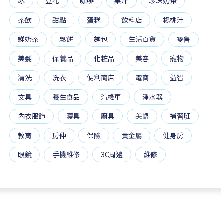
冰
豆花
咖啡
果汁
珍珠奶茶
茶飲
甜點
蛋糕
飲料店
楊桃汁
鮮奶茶
鬆餅
麵包
生活百貨
零售
美髮
保養品
化粧品
美容
寵物
清洗
洗衣
便利商店
電商
益智
文具
養生食品
汽機車
淨水器
內衣服飾
寢具
廚具
美語
補習班
教育
房仲
保險
貴金屬
健身房
眼鏡
手機維修
3C周邊
維修