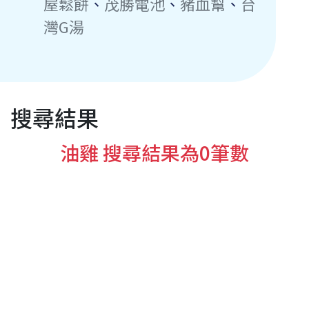
屋鬆餅
、
茂勝電池
、
豬血幫
、
台
灣G湯
搜尋結果
油雞 搜尋結果為0筆數