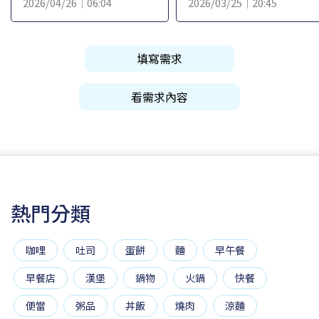
2026/04/26｜06:04
2026/03/25｜20:45
填寫需求
看需求內容
熱門分類
咖哩
吐司
蛋餅
麵
早午餐
早餐店
漢堡
鍋物
火鍋
快餐
便當
粥品
丼飯
燒肉
涼麵