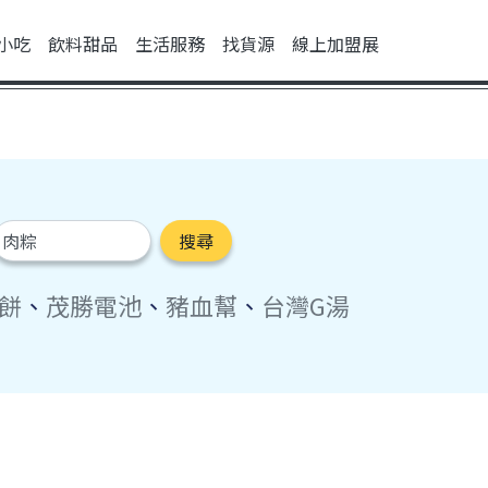
小吃
飲料甜品
生活服務
找貨源
線上加盟展
搜尋
餅
、
茂勝電池
、
豬血幫
、
台灣G湯