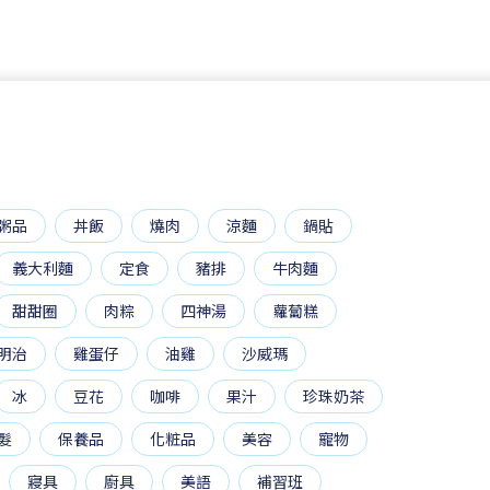
粥品
丼飯
燒肉
涼麵
鍋貼
義大利麵
定食
豬排
牛肉麵
甜甜圈
肉粽
四神湯
蘿蔔糕
明治
雞蛋仔
油雞
沙威瑪
冰
豆花
咖啡
果汁
珍珠奶茶
髮
保養品
化粧品
美容
寵物
寢具
廚具
美語
補習班