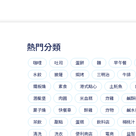
熱門分類
咖哩
吐司
蛋餅
麵
早午餐
水餃
披薩
焗烤
三明治
牛排
鐵板燒
素食
港式點心
土魠魚
潛艇堡
肉圓
米血糕
炸雞
鹹酥
菓子燒
快餐車
醉雞
炸物
鹹水
茶飲
甜點
蛋糕
飲料店
楊桃汁
清洗
洗衣
便利商店
電商
益智