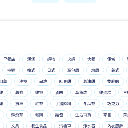
早餐店
漢堡
鍋物
火鍋
快餐
便當
拉麵
韓式
日式
蛋包飯
燉飯
義式
肉羹
沙拉
串燒
紅豆餅
蔥油餅
雙胞胎
雞
薯條
雞排
滷味
章魚燒
雞蛋糕
三
雞
攤車
紅茶
手搖飲料
冬瓜茶
巧克力
鮮奶茶
鬆餅
麵包
生活百貨
零售
美
文具
養生食品
汽機車
淨水器
內衣服飾