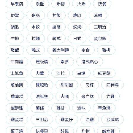
早餐店
漢堡
鍋物
火鍋
快餐
便當
粥品
丼飯
燒肉
涼麵
鍋貼
水餃
披薩
焗烤
三明治
牛排
拉麵
韓式
日式
蛋包飯
燉飯
義式
義大利麵
定食
豬排
牛肉麵
鐵板燒
素食
港式點心
土魠魚
肉羹
沙拉
串燒
紅豆餅
蔥油餅
雙胞胎
甜甜圈
肉粽
四神湯
蘿蔔糕
潛艇堡
肉圓
米血糕
炸雞
鹹酥雞
薯條
雞排
滷味
章魚燒
雞蛋糕
三明治
雞蛋仔
油雞
沙威瑪
菓子燒
快餐車
醉雞
炸物
鹹水雞