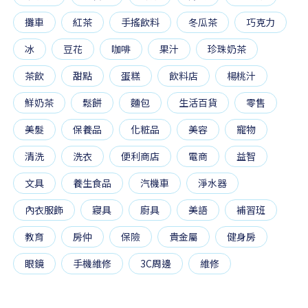
攤車
紅茶
手搖飲料
冬瓜茶
巧克力
冰
豆花
咖啡
果汁
珍珠奶茶
茶飲
甜點
蛋糕
飲料店
楊桃汁
鮮奶茶
鬆餅
麵包
生活百貨
零售
美髮
保養品
化粧品
美容
寵物
清洗
洗衣
便利商店
電商
益智
文具
養生食品
汽機車
淨水器
內衣服飾
寢具
廚具
美語
補習班
教育
房仲
保險
貴金屬
健身房
眼鏡
手機維修
3C周邊
維修