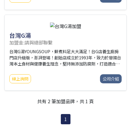
以透過凱爾莎集團創建的生態圈，對身心靈健康有更全面的滿
足。凱爾莎集團身為台灣兩性身心靈健康智能平台的龍頭先
驅，擔任台灣社會的「第三方教育」單位的企業社會責任，讓
消費者除了正式教育制度之餘，擁有一學習兩性身心靈相關知
識的管道。我們透過近70間的門市據點，培育兩性身心靈健康
的專業人力，每一位門市夥伴，都支持多元性別認同與性傾
台灣G湯
加盟金:請與總部聯繫
台灣G湯YOUNGSOUP，鮮煮料足大大滿足！台G店養生廚房
門店升級版，澎湃登場！創始店成立於1993年，致力於發揚台
灣本土食材與健康養生理念，堅持無添加防腐劑，打造適合全
齡層的台灣養生好湯。把客人當家人，給家人最健康的養生膳
食是台灣G湯的經營理念，目標成為大家的健康養生灶咖，用
線上詢問
公司介紹
最有溫度的料理心情，烹飪最暖心暖味給每位家人，以湯為
本，不斷創造感動與溫暖。
共有 2 筆加盟品牌，共 1 頁
1