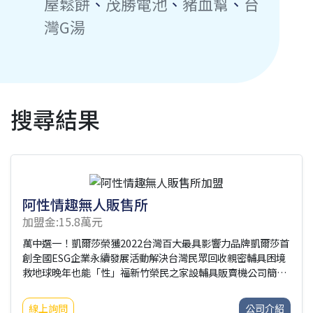
屋鬆餅
、
茂勝電池
、
豬血幫
、
台
灣G湯
搜尋結果
阿性情趣無人販售所
加盟金:15.8萬元
萬中選一！凱爾莎榮獲2022台灣百大最具影響力品牌凱爾莎首
創全國ESG企業永續發展活動解決台灣民眾回收親密輔具困境
救地球晚年也能「性」福新竹榮民之家設輔具販賣機公司簡介
凱爾莎集團-兩性身心靈健康智能平台，20年來整合兩岸三地
兩性身心靈健康產業資源，導入身心靈領域專業，讓消費者可
線上詢問
公司介紹