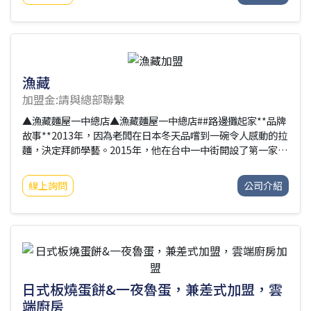
漁藏
加盟金:請與總部聯繫
▲漁藏麵屋一中總店▲漁藏麵屋一中總店##路邊攤起家**品牌
故事**2013年，因為老闆在日本冬天品嚐到一碗令人感動的拉
麵，決定拜師學藝。2015年，他在台中一中街開設了第一家創
始店，迅速受到台灣消費者的熱烈歡迎，店外經常排起長龍，
成為一中商圈的熱門拉麵店。2016年，我們在逢甲開設了巴士
線上詢問
公司介紹
拉麵，結合特色創意，讓消費者在享用拉麵的同時，也能感受
到更多趣味，吸引了媒體的廣泛報導。2018年，我們接受海外
市場邀約，在杭州開設加盟分公司。2019年，榮幸地接受東森
新聞的專訪，進擊的台灣分享我們的創業故事。2021年，疫情
爆發，我們迅速研發線上外帶包烏龍麵，受到消費者的喜愛，
方便又衛生，網路訂單一度供不應
日式板燒蛋餅&一夜魯蛋，兼差式加盟，雲
端廚房