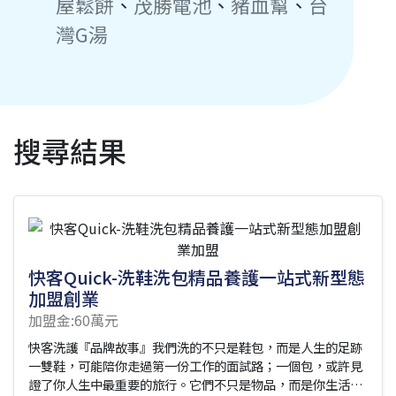
屋鬆餅
、
茂勝電池
、
豬血幫
、
台
灣G湯
搜尋結果
快客Quick-洗鞋洗包精品養護一站式新型態
加盟創業
加盟金:60萬元
快客洗護『品牌故事』我們洗的不只是鞋包，而是人生的足跡
一雙鞋，可能陪你走過第一份工作的面試路；一個包，或許見
證了你人生中最重要的旅行。它們不只是物品，而是你生活的