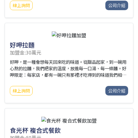
產銷資源，將台灣櫻花工業、源輝金屬工業及優政工業三家公
線上詢問
公司介紹
司整合為一，合併成立了台灣櫻花股份有限公司，經過短短的
三年多的籌備，櫻花成為業界第一家股票上市的公司。多年經
營，我們已擁有數百萬櫻花牌愛用者，並在全國設置9家大型
區域總經銷及數千家經銷商，經銷通路遍佈各城市、鄉鎮，深
入國人每一個生活社區，提供最滿意之客戶服務。近年來我們
為了滿足更多消費者的需求，因此擴大了廚房設備產品線的經
好呷拉麵
營
加盟金:30萬元
好呷，是一種會想每天回來吃的味道。從甜品起家，到一碗用
心熬的拉麵，我們把家的溫度，放進每一口湯、每一條麵。好
呷限定：每家店，都有一碗只有那裡才吃得到的味道我們相
信，每家店都有它的個性。
線上詢問
公司介紹
食光杯 複合式餐飲
加盟金:50萬元