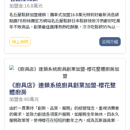
加盟金:16.8萬元
名丘屋鬆餅加盟連鎖｜攤車式加盟16.8萬元辦到好最新消息請
點選FB粉絲團官方網站名丘屋鬆餅日本鬆餅技術冷熱都好吃萬
年不敗商品，創業最佳選擇熱熱吃酥脆，冷冷吃鬆軟95%以上
免綁原物料免受剝削、提高利潤總公司官網：
http://www.successway.com.tw/☑加盟優勢：➤95%以上
線上詢問
公司介紹
原料可自行採購➤毛利約6成➤不綁約期➤不塞貨➤低資金投
入，高品質餐點➤自由彈性調整菜單與價格➤高毛利商品➤餐
車式加盟金，店面式品質➤可轉換為店面式營業，裝潢自主決
定省下高額加盟費☑加盟介紹：➤新品牌優惠案16.8萬辦到好
(限量20名)配附設備：4尺餐車1台臥式冰箱1台鬆餅機2台鮮奶
油機1台營業五金器具(約2
《廚具店》連鎖系統廚具創業加盟-櫻花整
體廚房
加盟金:60萬元
由於一貫秉持「創新、品質、服務」的經營理念，重視消費者
的需求，並致力創造各項客戶服務，如服務全年無休，四永久
服務政策等，使得櫻花在短短的數年之內，成為瓦斯器具業的
第一品牌。為求企業更進一步的成長茁壯，1988年統合櫻花的