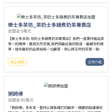
足。凱爾莎集團身為台灣兩性身心靈健康智能平台的龍頭先
驅，擔任台灣社會的「第三方教育」單位的企業社會責任，讓
消費者除了正式教育制度之餘，擁有一學習兩性身心靈相關知
識的管道。我們透過近70間的門市據點，培育兩性身心靈健康
的專業人力，每一位門市夥伴，都支持多元性別認同與性傾
樂士多茶坊_茶奶士多鍋煮奶茶專賣店
加盟金:8萬元
【樂士多茶坊-茶奶士多鍋煮奶茶專賣店】我們一直秉持著品質
第一的精神，選用天然茶葉,我們用最認真的態度、最嚴苛的標
準，提供最好的品質給每一位顧客，用心將天然的茶葉，融合
成一杯純粹的感動。
線上詢問
公司介紹
粥師傅
加盟金:60萬元
「粥師傅」多年來，堅持以穩紮穩打的腳步，精選地點謹慎地