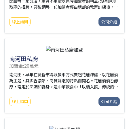
開設每一家分店，重質不重量以保障加盟者的利益｡沒有譁眾
取寵的招牌，只強調每一位加盟者經由總部的教育訓練後，為
每一碗粥品保留獨特原味；並且以料好、實在的誠信原則，來
作為價格區別。更是第一家，也是唯一的一家投保產品責任險
線上詢問
公司介紹
的粥品連鎖品牌，展現誠信負責的態度！
南河田私廚
加盟金:20萬元
南河田，早年在黃昏市場以餐車方式賣起花雕炸雞，以花雕酒
為主題，其酒香濃郁、肉質鮮嫩的特點而聞名。花雕酒酒香醇
厚，常用於烹調和養身。是中華飲食中「以酒入饌」傳統的典
型代表。花雕雞宴客有品，食之成憶，家宴待客，是餐桌上高
檔宴客菜，在歷經文化的演變，進而衍生現代新創「花雕香酥
線上詢問
公司介紹
雞」，古法新作，一遍香如一遍。※本公司附有炸雞餐車加盟,
詳情請洽聯絡人.