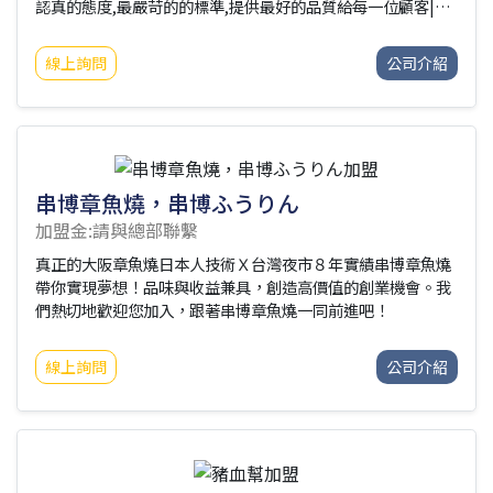
認真的態度,最嚴苛的的標準,提供最好的品質給每一位顧客|嚴
選茶葉-無香精添加||遵循古法-貳砂糖熬製||良心第一-最實在
品牌|寶島紅茶冰加盟專線-0918-678860
創業獲利最強品牌-寶
線上詢問
公司介紹
島紅茶冰加盟說明會
串博章魚燒，串博ふうりん
加盟金:請與總部聯繫
真正的大阪章魚燒日本人技術Ｘ台灣夜市８年實績串博章魚燒
帶你實現夢想！品味與收益兼具，創造高價值的創業機會。我
們熱切地歡迎您加入，跟著串博章魚燒一同前進吧！
線上詢問
公司介紹