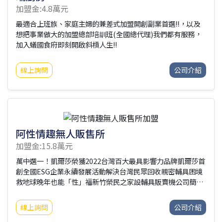
加盟金:4.8萬元
最適合上班族、家庭主婦的兼差式加盟開創副業首選!!，以及
想把事業做大的加盟總部培訓班(全國總代理)我們都有服務，
加入蟻國食府即刻開啟斜槓人生!!
線上詢問
公司介紹
阿性情趣無人販售所
加盟金:15.8萬元
萬中選一！凱爾莎榮獲2022台灣百大最具影響力品牌凱爾莎首
創全國ESG企業永續發展活動解決台灣民眾回收親密輔具困境
救地球晚年也能「性」福新竹榮民之家設輔具販賣機公司簡介
凱爾莎集團-兩性身心靈健康智能平台，20年來整合兩岸三地
兩性身心靈健康產業資源，導入身心靈領域專業，讓消費者可
線上詢問
公司介紹
以透過凱爾莎集團創建的生態圈，對身心靈健康有更全面的滿