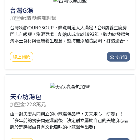
台灣G湯
加盟金:請與總部聯繫
台灣G湯YOUNGSOUP，鮮煮料足大大滿足！台G店養生廚房
門店升級版，澎湃登場！創始店成立於1993年，致力於發揚台
灣本土食材與健康養生理念，堅持無添加防腐劑，打造適合全
齡層的台灣養生好湯。把客人當家人，給家人最健康的養生膳
食是台灣G湯的經營理念，目標成為大家的健康養生灶咖，用
線上詢問
公司介紹
最有溫度的料理心情，烹飪最暖心暖味給每位家人，以湯為
本，不斷創造感動與溫暖。
天心坊湯包
加盟金:22.8萬元
由一對夫妻共同創立的小籠湯包品牌，天天用心「研發」！
「多年前的食安問題爆發後，決定創立屬於自己的天地良心品
牌於是選擇由具有文化風味的小籠湯包出發」