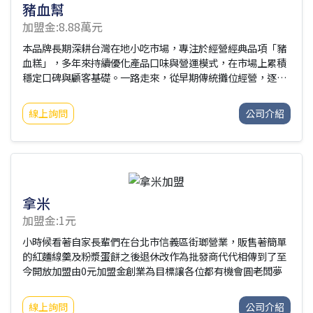
豬血幫
加盟金:8.88萬元
本品牌長期深耕台灣在地小吃市場，專注於經營經典品項「豬
血糕」，多年來持續優化產品口味與營運模式，在市場上累積
穩定口碑與顧客基礎。一路走來，從早期傳統攤位經營，逐步
發展至系統化管理，總部已建立完整的標準作業流程
（SOP），涵蓋原料控管、製作流程、出餐效率與現場銷售，
線上詢問
公司介紹
確保各據點皆能維持一致品質與穩定表現。在長期營運經驗累
積下，我們不斷調整與精進，讓產品在不同商圈、夜市及市集
中，都具備良好的銷售適應力與競爭優勢。總部目前已整合供
應鏈與教學系統，提供完善的加盟支援，包括技術培訓、原物
料配送、營運指導與選點建議，讓創業者在進入市場時，能有
明確方向與穩定依循。未來品牌將持續穩健展店，強化據點密
拿米
度與市場能見
加盟金:1元
小時候看著自家長輩們在台北市信義區街瑯營業，販售著簡單
的紅麵線羹及粉漿蛋餅之後退休改作為批發商代代相傳到了至
今開放加盟由0元加盟金創業為目標讓各位都有機會圓老闆夢
線上詢問
公司介紹