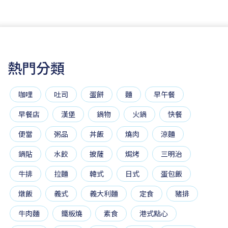
熱門分類
咖哩
吐司
蛋餅
麵
早午餐
早餐店
漢堡
鍋物
火鍋
快餐
便當
粥品
丼飯
燒肉
涼麵
鍋貼
水餃
披薩
焗烤
三明治
牛排
拉麵
韓式
日式
蛋包飯
燉飯
義式
義大利麵
定食
豬排
牛肉麵
鐵板燒
素食
港式點心