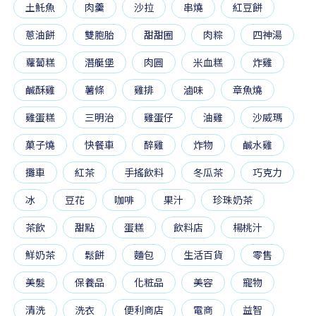
土魠魚
肉羹
沙拉
串燒
紅豆餅
蔥油餅
雙胞胎
甜甜圈
肉粽
四神湯
蘿蔔糕
潛艇堡
肉圓
米血糕
炸雞
鹹酥雞
薯條
雞排
滷味
章魚燒
雞蛋糕
三明治
雞蛋仔
油雞
沙威瑪
菓子燒
快餐車
醉雞
炸物
鹹水雞
攤車
紅茶
手搖飲料
冬瓜茶
巧克力
冰
豆花
咖啡
果汁
珍珠奶茶
茶飲
甜點
蛋糕
飲料店
楊桃汁
鮮奶茶
鬆餅
麵包
生活百貨
零售
美髮
保養品
化粧品
美容
寵物
清洗
洗衣
便利商店
電商
益智