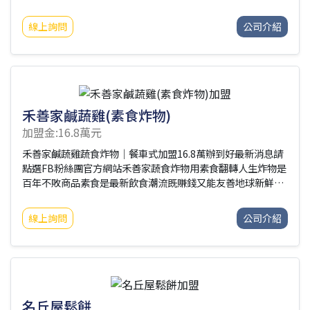
一部分，承載著故事與回憶。但在日復一日的忙碌中，這些珍
愛，常常被遺忘在角落。快客洗護的誕生，就是為了讓它們重
線上詢問
公司介紹
新閃耀。我們用最專業的技術、最細膩的手法，把顧客的鞋包
當成自己的寶物，用心對待每一次託付。因為我們知道，還原
的不只是外表，更是那份情感的溫度。
禾善家鹹蔬雞(素食炸物)
加盟金:16.8萬元
禾善家鹹蔬雞蔬食炸物｜餐車式加盟16.8萬辦到好最新消息請
點選FB粉絲團官方網站禾善家蔬食炸物用素食翻轉人生炸物是
百年不敗商品素食是最新飲食潮流既賺錢又能友善地球新鮮食
材，現點現炸獨家二次裹粉麵衣酥脆度破表95%以上免綁原物
料免受剝削、提高利潤總公司官網：
線上詢問
公司介紹
http://www.successway.com.tw/☑加盟優勢：➤95%以上
原料可自行採購➤平均毛利7成➤不綁約期➤不塞貨➤低資金投
入，高品質餐點➤自由彈性調整菜單與價格➤高毛利商品➤餐
車式加盟金，店面式品質➤可轉換為店面式營業，裝潢自主決
定省下高額加盟費☑加盟介紹：➤新品牌優惠案16.8萬辦到好
(限量20名)配附設備：4尺餐車1台油炸
名丘屋鬆餅